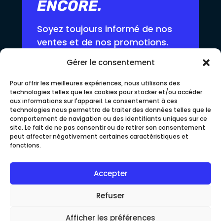
ENCORE.
Soyez toujours informé de nos
ventes et de nos promotions.
Offres spéciales uniquement
Gérer le consentement
en ligne
Pour offrir les meilleures expériences, nous utilisons des
technologies telles que les cookies pour stocker et/ou accéder
aux informations sur l'appareil. Le consentement à ces
technologies nous permettra de traiter des données telles que le
comportement de navigation ou des identifiants uniques sur ce
site. Le fait de ne pas consentir ou de retirer son consentement
peut affecter négativement certaines caractéristiques et
© 2026 DARPRO INC. TOUS DROITS RÉSERVÉS.
fonctions.
CONÇU ET PROPULSÉ PAR SYNKROMEDIA
Accepter
PROTÉGÉ PAR RECAPTCHA ET
Refuser
GOOGLE:
CONFIDENTIALITÉ
|
CONDITIONS D'UTILISATION
Afficher les préférences