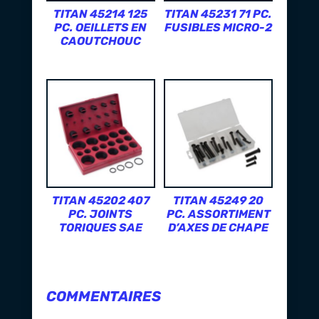
TITAN 45214 125
TITAN 45231 71 PC.
PC. OEILLETS EN
FUSIBLES MICRO-2
CAOUTCHOUC
TITAN 45202 407
TITAN 45249 20
PC. JOINTS
PC. ASSORTIMENT
TORIQUES SAE
D’AXES DE CHAPE
COMMENTAIRES