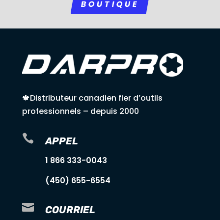
BOUTIQUE
🍁Distributeur canadien fier d’outils
professionnels – depuis 2000

APPEL
1 866 333-0043
(450) 655-6554

COURRIEL