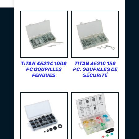
TITAN 45204 1000
TITAN 45210 150
PC GOUPILLES
PC. GOUPILLES DE
FENDUES
SÉCURITÉ